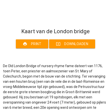
Kaart van de London bridge
print
system_update_alt
PRINT
DOWNLOADEN
De Old London Bridge of nursery rhyme fame dateert van 1176,
toen Peter, een priester en aalmoezenier van St. Mary of
Colechurch, begon met de bouw van de stichting. Ter vervanging
van een houten brug (een van de vele die in de laat-Romeinse en
vroeg-Middeleeuwse tijd zijn gebouwd), was de Petrusstructuur
de eerste grote stenen boogbrug die in Groot-Brittannië werd
gebouwd. Hij zou bestaan uit 19 spitsbogen, elk met een
overspanning van ongeveer 24 voet (7 meter), gebouwd op pijlers
van 6 meter breed; een 20e opening werd ontworpen om te